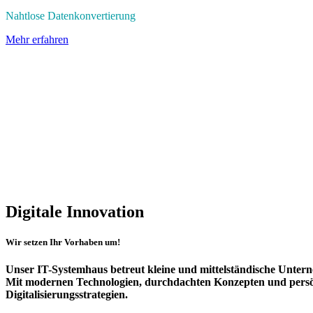
Nahtlose Datenkonvertierung
Mehr erfahren
Haben Sie Fragen zu IT Betreuung, Cloud-Lösungen oder Digita
Kontaktieren Sie uns – wir beraten Sie persönlich und unverbind
Kontakt
Digitale Innovation
​​​Wir setzen Ihr Vorhaben um​!
Unser IT-Systemhaus betreut kleine und mittelständische Unter
Mit modernen Technologien, durchdachten Konzepten und persönl
Digitalisierungsstrategien.