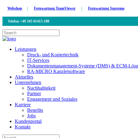
Webshop
|
Fernwartung TeamViewer
|
Fernwartung Supremo
Telefon +49 345 61415-100
Leistungen
Druck- und Kopiertechnik
IT-Services
Dokumentenmanagement-Systeme (DMS) & ECM-Lösun
RA-MICRO Kanzleisoftware
Aktuelles
Unternehmen
Nachhaltigkeit
Partner
Engagement und Soziales
Karriere
Benefits
Jobs
Kundenportal
Kontakt