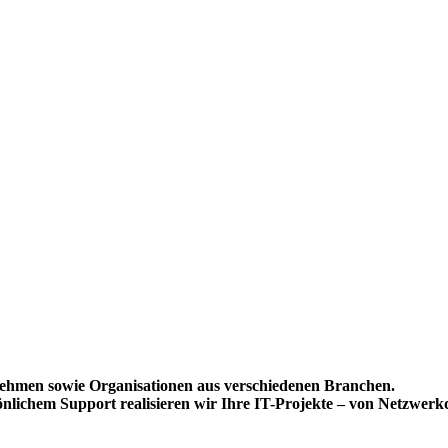
lisierung?
lich
.
nehmen sowie Organisationen aus verschiedenen Branchen.
ichem Support realisieren wir Ihre IT-Projekte – von Netzwerkde